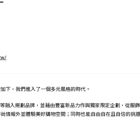
T
tw/
增加下，我們進入了一個多元風格的時代。
、藝術等融入規劃品牌，並藉由豐富新品力作與獨家限定企劃，從服
時尚情報外並體驗美好購物空間；同時也能自由自在且自信的挑
。