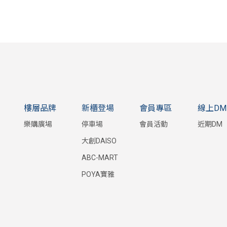
樓層品牌
新櫃登場
會員專區
線上DM
樂購廣場
停車場
會員活動
近期DM
大創DAISO
ABC-MART
POYA寶雅