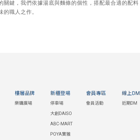
的關鍵，我們依據湯底與麵條的個性，搭配最合適的配料
味的職人之作。
樓層品牌
新櫃登場
會員專區
線上DM
樂購廣場
停車場
會員活動
近期DM
大創DAISO
ABC-MART
POYA寶雅