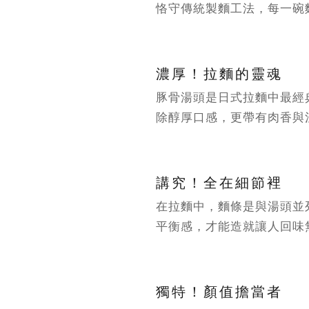
恪守傳統製麵工法，每一碗
濃厚！拉麵的靈魂
豚骨湯頭是日式拉麵中最經
除醇厚口感，更帶有肉香與
講究！全在細節裡
在拉麵中，麵條是與湯頭並
平衡感，才能造就讓人回味
獨特！顏值擔當者