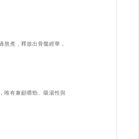
過熬煮，釋放出骨髓經華，
，唯有兼顧嚼勁、吸湯性與