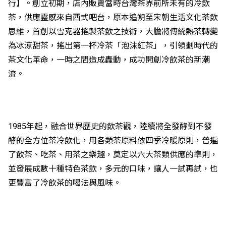
行】。創立初期，店內販賣當時台灣茶界前所未有的冷飲
茶，供應靈感來自西式吧台，原本追朔至宋朝生活文化茶飲
思維，首創以雪克器搖製茶飲之技術，大膽將傳統熱茶轉變
為冰涼甜茶，搖出第一杯冷茶「泡沫紅茶」，引領劃時代的
茶文化革命，一時之間造成轟動，成功開創冷飲茶的新潮
流。
1985年起，融合世界歷史的飲茶觀，陸續將全發酵到不發
酵的全方位茶冷飲化，用各類茶原料依四季冷暖原則，普遍
了飲茶、吃茶、用茶之樂趣，奠定以六大茶類供應的準則，
並發展成數十種特色茶飲，多元的口味，讓人一試再試，也
更豐富了冷飲茶的喝法與風味。